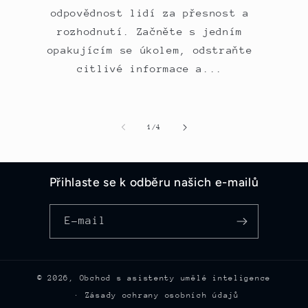
odpovědnost lidí za přesnost a
rozhodnutí. Začněte s jedním
opakujícím se úkolem, odstraňte
citlivé informace a...
z
1
/
4
Přihlaste se k odběru našich e-mailů
E-mail
© 2026,
Obchod s asistenty umělé inteligence
Zásady ochrany osobních údajů