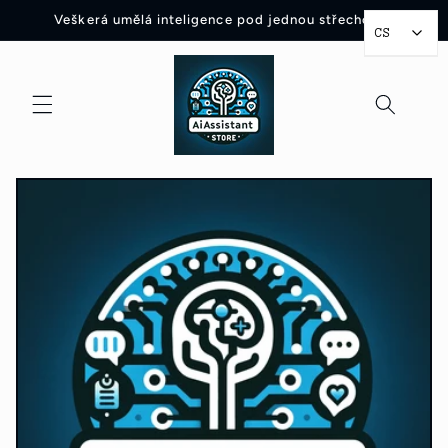
Přejít
Veškerá umělá inteligence pod jednou střechou™
k
CS
obsahu